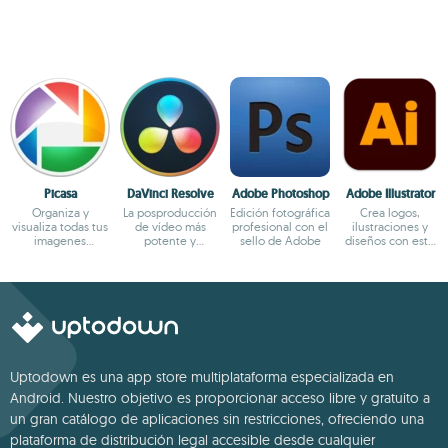
Picasa
DaVinci Resolve
Adobe Photoshop
Adobe Illustrator
Organiza y
La posproducción
Edición fotográfica
Crea logos,
visualiza todas tus
de vídeo más
profesional con el
ilustraciones y
imagenes
potente y
sello de Adobe
diseños con este
fácilmente
completa para PC
potente editor
Uptodown es una app store multiplataforma especializada en
Android. Nuestro objetivo es proporcionar acceso libre y gratuito a
un gran catálogo de aplicaciones sin restricciones, ofreciendo una
plataforma de distribución legal accesible desde cualquier