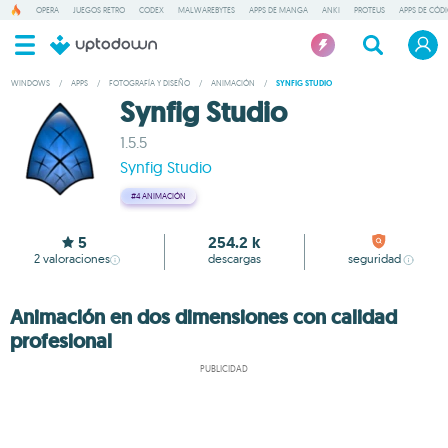
OPERA
JUEGOS RETRO
CODEX
MALWAREBYTES
APPS DE MANGA
ANKI
PROTEUS
APPS DE CÓD
WINDOWS
/
APPS
/
FOTOGRAFÍA Y DISEÑO
/
ANIMACIÓN
/
SYNFIG STUDIO
Synfig Studio
1.5.5
Synfig Studio
#4
ANIMACIÓN
5
254.2 k
2
valoraciones
descargas
seguridad
Animación en dos dimensiones con calidad
profesional
PUBLICIDAD