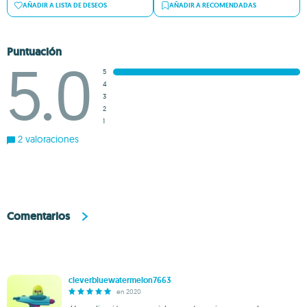
AÑADIR A LISTA DE DESEOS
AÑADIR A RECOMENDADAS
Puntuación
5.0
5
4
3
2
1
2 valoraciones
Comentarios
cleverbluewatermelon7663
en 2020