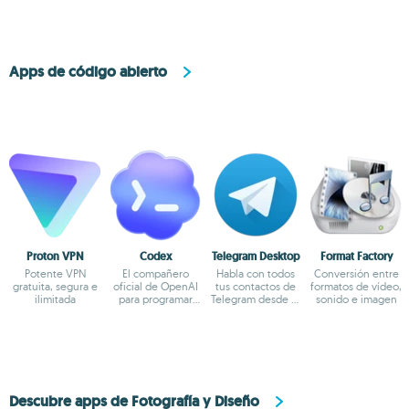
Apps de código abierto
Proton VPN
Codex
Telegram Desktop
Format Factory
Potente VPN
El compañero
Habla con todos
Conversión entre
gratuita, segura e
oficial de OpenAI
tus contactos de
formatos de vídeo,
ilimitada
para programar
Telegram desde el
sonido e imagen
con ChatGPT
escritorio
Descubre apps de Fotografía y Diseño