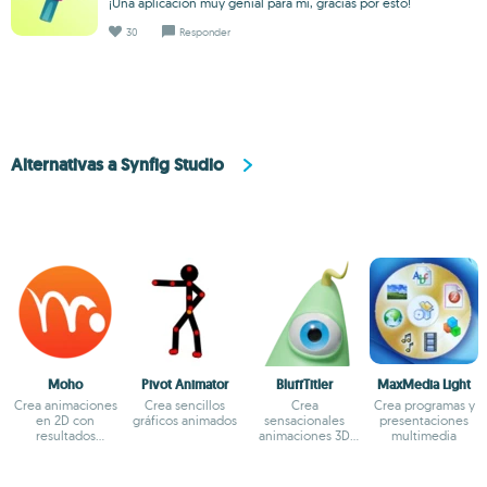
¡Una aplicación muy genial para mí, gracias por esto!
30
Responder
Alternativas a Synfig Studio
Moho
Pivot Animator
BluffTitler
MaxMedia Light
Crea animaciones
Crea sencillos
Crea
Crea programas y
en 2D con
gráficos animados
sensacionales
presentaciones
resultados
animaciones 3D
multimedia
sorprendentes
de texto