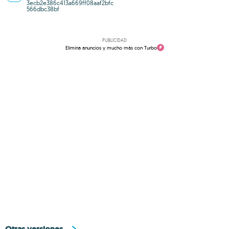
3ecb2e386c413a669ff08aaf2bfc
566dbc38bf
PUBLICIDAD
Elimina anuncios y mucho más con Turbo