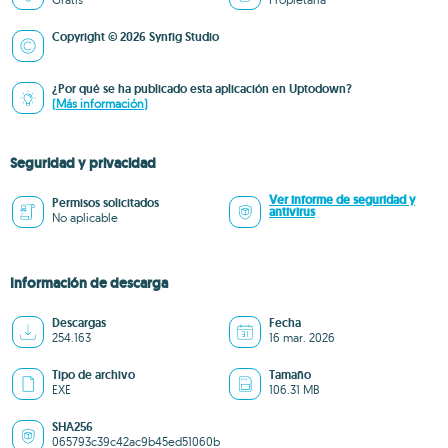
Copyright © 2026 Synfig Studio
¿Por qué se ha publicado esta aplicación en Uptodown?
(Más información)
Seguridad y privacidad
Ver informe de seguridad y
Permisos solicitados
antivirus
No aplicable
Información de descarga
Descargas
Fecha
254.163
16 mar. 2026
Tipo de archivo
Tamaño
EXE
106.31 MB
SHA256
065793c39c42ac9b45ed51060b